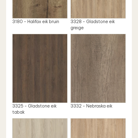
3180 - Halifax eik bruin
3328 - Gladstone eik
greige
3325 - Gladstone eik
3332 - Nebraska eik
tabak