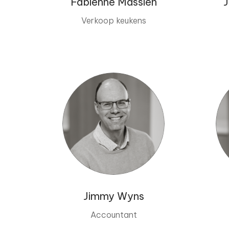
Fabienne Massien
J
Verkoop keukens
Jimmy Wyns
Accountant