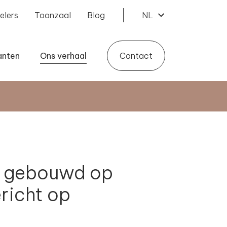
elers
Toonzaal
Blog
NL
anten
Ons verhaal
Contact
f: gebouwd op
ericht op