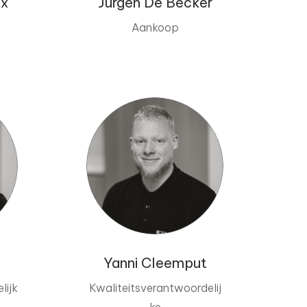
kx
Jurgen De Becker
Aankoop
Yanni Cleemput
lijk
Kwaliteitsverantwoordelij