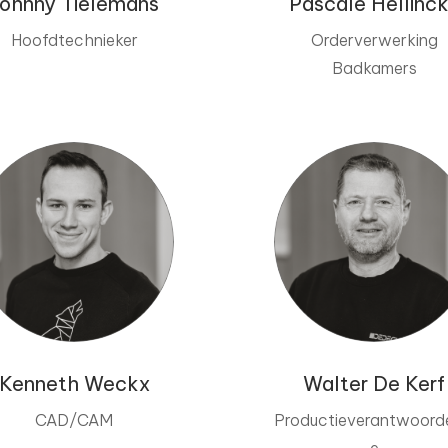
ohnny Tielemans
Pascale Hellinc
Hoofdtechnieker
Orderverwerking
Badkamers
Kenneth Weckx
Walter De Kerf
CAD/CAM
Productieverantwoorde