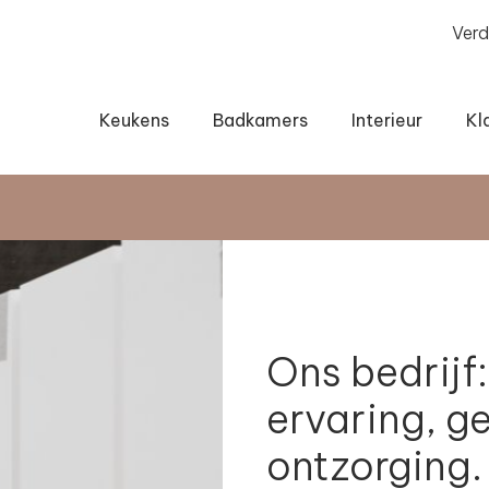
Verd
Keukens
Badkamers
Interieur
Kl
Ons bedrij
ervaring, g
ontzorging.